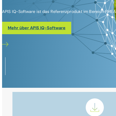
APIS IQ-Software ist das Referenzprodukt im Bereich FMEA 
Mehr über APIS IQ-Software