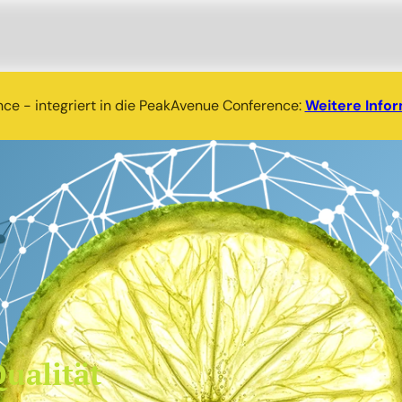
nce - integriert in die PeakAvenue Conference:
Weitere Info
ualität